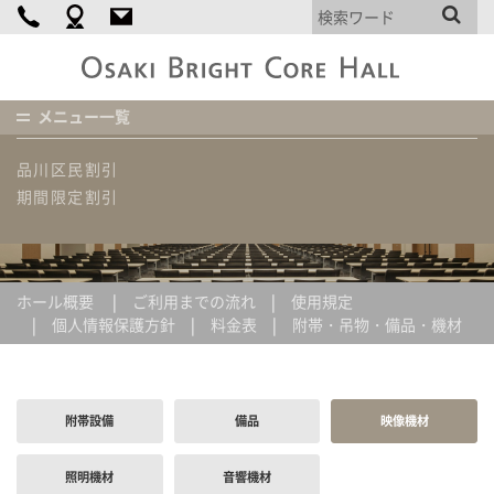
個人情報保護方針
大
崎
ブ
メニュー一覧
割引プラン
ラ
イ
ホーム
ホール概要
附帯・吊物・備品・機材
映像機材
品川区民割引
ト
コ
期間限定割引
ア
附帯・吊物・備品・機材
ホ
ー
ル
ホール概要
ご利用までの流れ
使用規定
個人情報保護方針
料金表
附帯・吊物・備品・機材
附帯設備
備品
映像機材
照明機材
音響機材