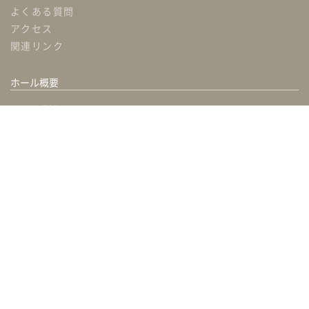
よくある質問
アクセス
関連リンク
ホール概要
ホール詳細
使用例・費用概算
利用事例
料金表
附帯・吊物・備品・機材リスト
資料ダウンロード
使用規定
ご利用までの流れ
個人情報保護方針
割引プラン