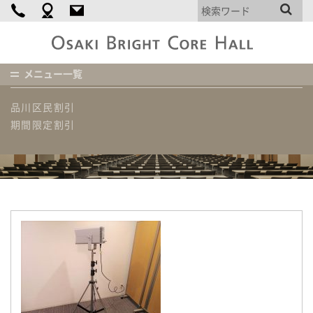
個人情報保護方針
大
崎
ブ
メニュー一覧
割引プラン
ラ
イ
ホーム
お知らせ
ピンスポットライトの追加
品川区民割引
ト
コ
期間限定割引
ア
お知らせ
ホ
ー
ル