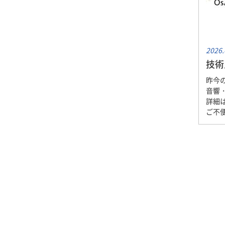
2026.
技術
昨今
音響
詳細
ご不