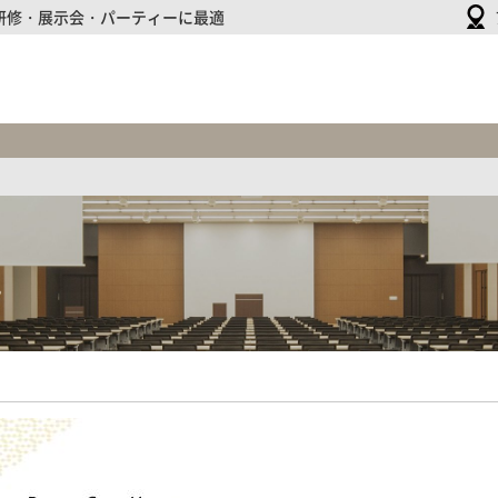
研修・展示会・パーティーに最適
大
崎
ブ
ラ
イ
ト
コ
ア
ホ
ー
ル