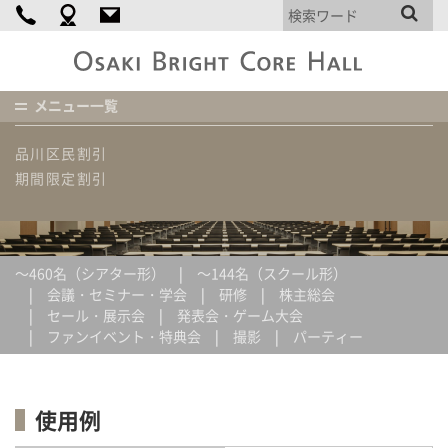
個人情報保護方針
大
崎
ブ
メニュー一覧
割引プラン
ラ
イ
ホーム
使用例 / 費用概算
パーティー（ホール）・全面
品川区民割引
ト
コ
期間限定割引
ア
使用例 / 費用概算
ホ
ー
ル
～460名（シアター形）
～144名（スクール形）
会議・セミナー・学会
研修
株主総会
セール・展示会
発表会・ゲーム大会
ファンイベント・特典会
撮影
パーティー
使用例